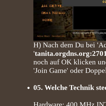
H) Nach dem Du bei 'Ad
'
tanita.orgdns.org:270
noch auf OK klicken u
'Join Game' oder Doppel
05. Welche Technik ste
Hardware: 400 MHz IN