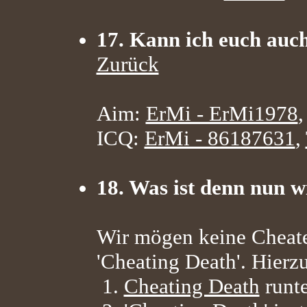
17. Kann ich euch auc
Zurück
Aim:
ErMi - ErMi1978
ICQ:
ErMi - 86187631
,
18. Was ist denn nun w
Wir mögen keine Cheate
'Cheating Death'. Hierz
1.
Cheating Death
runte