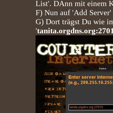
List'. DAnn mit einem Kl
F) Nun auf 'Add Server' 
G) Dort trägst Du wie i
'
tanita.orgdns.org:270