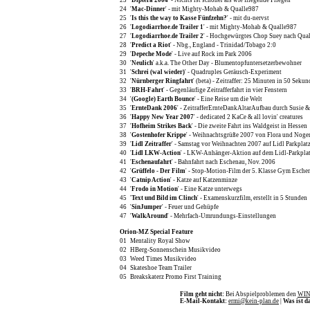
23
'
Diptera 2004
' - Nichts ist schöner als wie fliegende Fliegen
24
'
Mac-Dinner
' - mit Mighty-Mohab & Qualle987
25
'
Is this the way to Kasse Fünfzehn?
' - mit du-nervst
26
'
Logodiarrhoe.de Trailer 1
' - mit Mighty-Mohab & Qualle987
27
'
Logodiarrhoe.de Trailer 2
' - Hochgewürgtes Chop Suey nach Qual
28
'
Predict a Riot
' - Nbg., England - Trinidad/Tobago 2:0
29
'
Depeche Mode
' - Live auf Rock im Park 2006
30
'
Neulich
' a.k.a. The Other Day - Blumentopfuntersetzerbewohner
31
'
Schrei (wal wieder)
' - Quadruples Geräusch-Experiment
32
'
Nürnberger Ringfahrt
' (beta) - Zeitraffer: 25 Minuten in 50 Seku
33
'
BRH-Fahrt
' - Gegenläufige Zeitrafferfahrt in vier Fenstern
34
'
(Google) Earth Bounce
' - Eine Reise um die Welt
35
'
ErnteDank 2006
' - ZeitrafferErnteDankAltarAufbau durch Susie 
36
'
Happy New Year 2007
' - dedicated 2 KaCe & all lovin' creatures
37
'
Hofheim Strikes Back
' - Die zweite Fahrt ins Waldgeist in Hessen
38
'
Gostenhofer Krippe
' - Weihnachtsgrüße 2007 von Flora und Noge
39
'
Lidl Zeitraffer
' - Samstag vor Weihnachten 2007 auf Lidl Parkplat
40
'
Lidl LKW-Action
' - LKW-Anhänger-Aktion auf dem Lidl-Parkpla
41
'
Eschenaufahrt
' - Bahnfahrt nach Eschenau, Nov. 2006
42
'
Grüffelo - Der Film
' - Stop-Motion-Film der 5. Klasse Gym Esche
43
'
Catnip Action
' - Katze auf Katzenminze
44
'
Frodo in Motion
' - Eine Katze unterwegs
45
'
Text und Bild im Clinch
' - Examenskurzfilm, erstellt in 5 Stunden
46
'
SinJumper
' - Feuer und Gehüpfe
47
'
WalkAround
' - Mehrfach-Umrundungs-Einstellungen
Orion-MZ Special Feature
01
Mentality Royal Show
02
HBerg-Sonnenschein Musikvideo
03
Weed Times Musikvideo
04
Skateshoe Team Trailer
05
Breakskaterz Promo First Training
Film geht nicht:
Bei Abspielproblemen den
WIN
E-Mail-Kontakt:
ermi@kein-plan.de
|
Was ist d