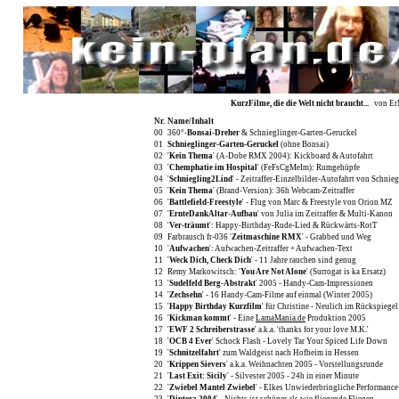
KurzFilme, die die Welt nicht braucht...
von Er
Nr.
Name/Inhalt
00
360°-
Bonsai-Dreher
& Schnieglinger-Garten-Geruckel
01
Schnieglinger-Garten-Geruckel
(ohne Bonsai)
02
'
Kein Thema
' (A-Dobe RMX 2004): Kickboard & Autofahrt
03
'
Chemphatie im Hospital
' (FeFsCgMeIm): Rumgehüpfe
04
'
Schniegling2Lind
' - Zeitraffer-Einzelbilder-Autofahrt von Schnie
05
'
Kein Thema
' (Brand-Version): 36h Webcam-Zeitraffer
06
'
Battlefield-Freestyle
' - Flug von Marc & Freestyle von Orion MZ
07
'
ErnteDankAltar-Aufbau
' von Julia im Zeitraffer & Multi-Kanon
08
'
Ver-träumt
': Happy-Birthday-Rude-Lied & Rückwärts-RotT
09
Farbrausch fr-036 '
Zeitmaschine RMX
' - Grabbed und Weg
10
'
Aufwachen
': Aufwachen-Zeitraffer + Aufwachen-Text
11
'
Weck Dich, Check Dich
' - 11 Jahre rauchen sind genug
12
Remy Markowitsch: '
You Are Not Alone
' (Surrogat is ka Ersatz)
13
'
Sudelfeld Berg-Abstrakt
' 2005 - Handy-Cam-Impressionen
14
'
Zechsehn
' - 16 Handy-Cam-Filme auf einmal (Winter 2005)
15
'
Happy Birthday Kurzfilm
' für Christine - Neulich im Rückspiegel
16
'
Kickman kommt
' - Eine
LamaMania.de
Produktion 2005
17
'
EWF 2 Schreiberstrasse
' a.k.a. 'thanks for your love M.K.'
18
'
OCB 4 Ever
' Schock Flash - Lovely Tar Your Spiced Life Down
19
'
Schnitzelfahrt
' zum Waldgeist nach Hofheim in Hessen
20
'
Krippen Sievers
' a.k.a. Weihnachten 2005 - Vorstellungsrunde
21
'
Last Exit: Sicily
' - Silvester 2005 - 24h in einer Minute
22
'
Zwiebel Mantel Zwiebel
' - Elkes Unwiederbringliche Performance