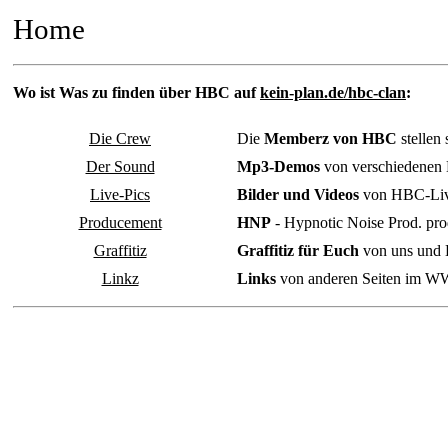
Home
Wo ist Was zu finden über HBC auf
kein-plan.de/hbc-clan
:
Die Crew
Die
Memberz von HBC
stellen 
Der Sound
Mp3-Demos
von verschiedenen
Live-Pics
Bilder und Videos
von HBC-Live
Producement
HNP
- Hypnotic Noise Prod. pr
Graffitiz
Graffitiz für Euch
von uns und 
Linkz
Links
von anderen Seiten im 